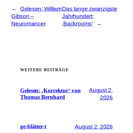
←
Gelesen: William
Das lange zwanzigste
Gibson –
Jahrhundert:
Neuromancer
‚Backrooms‘
→
WEITERE BEITRÄGE
August 2,
Gelesen: ‚Korrektur‘ von
Thomas Bernhard
2026
August 2, 2026
ge-blätter-t