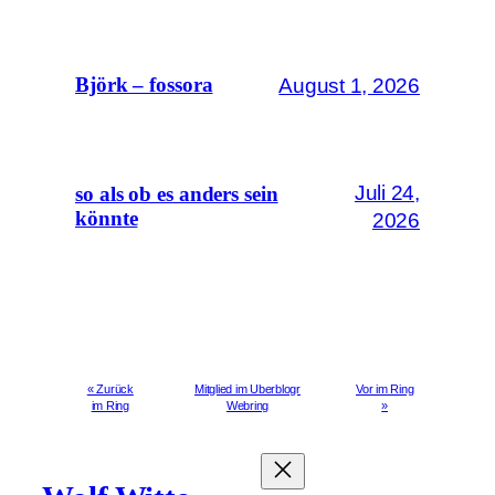
August 1, 2026
Björk – fossora
Juli 24,
so als ob es anders sein
könnte
2026
« Zurück
Mitglied im Uberblogr
Vor im Ring
im Ring
Webring
»