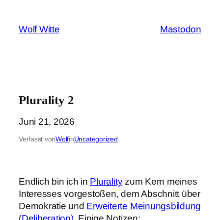
Zum
Inhalt
Wolf Witte
Mastodon
springen
Plurality 2
Juni 21, 2026
Verfasst von
Wolf
in
Uncategorized
Endlich bin ich in
Plurality
zum Kern meines
Interesses vorgestoßen, dem Abschnitt über
Demokratie und
Erweiterte Meinungsbildung
(Deliberation)
. Einige Notizen: