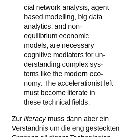
cial net­work ana­lysis, agent-​
based mod­el­ling, big data
ana­lytics, and non-​
equilibrium eco­nomic
models, are ne­ces­sary
cognitive me­di­ators for un­
der­standing com­plex sys­
tems like the modern eco­
nomy. The ac­cel­er­a­tionist left
must be­come lit­erate in
these tech­nical fields.
Zur
literacy
muss dann aber ein
Verständnis um die eng gesteckten