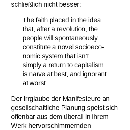
schließlich nicht besser:
The faith placed in the idea
that, after a re­volu­tion, the
people will spon­tan­eously
con­sti­tute a novel so­cioeco­
nomic system that isn’t
simply a re­turn to cap­it­alism
is naïve at best, and ig­norant
at worst.
Der Irrglaube der Manifesteure an
gesellschaftliche Planung speist sich
offenbar aus dem überall in ihrem
Werk hervorschimmernden