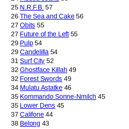
25
N.R.F.B.
57
26
The Sea and Cake
56
27
Obits
55
27
Future of the Left
55
29
Pulp
54
29
Candelilla
54
31
Surf City
52
32
Ghostface Killah
49
32
Forest Swords
49
34
Mulatu Astatke
46
35
Kommando Sonne-Nmilch
45
35
Lower Dens
45
37
Califone
44
38
Belong
43