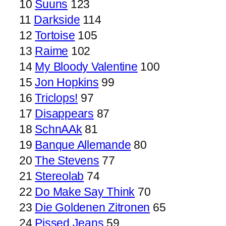
10
Suuns
123
11
Darkside
114
12
Tortoise
105
13
Raime
102
14
My Bloody Valentine
100
15
Jon Hopkins
99
16
Triclops!
97
17
Disappears
87
18
SchnAAk
81
19
Banque Allemande
80
20
The Stevens
77
21
Stereolab
74
22
Do Make Say Think
70
23
Die Goldenen Zitronen
65
24
Pissed Jeans
59