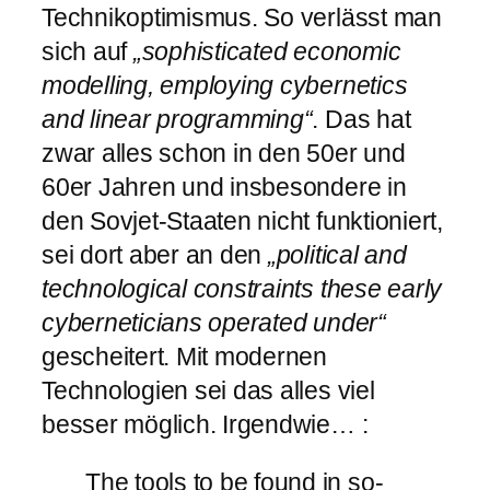
Technikoptimismus. So verlässt man
sich auf
„soph­ist­ic­ated eco­nomic
mod­el­ling, em­ploying cy­ber­netics
and linear pro­gram­ming“
. Das hat
zwar alles schon in den 50er und
60er Jahren und insbesondere in
den Sovjet-Staaten nicht funktioniert,
sei dort aber an den
„polit­ical and
tech­no­lo­gical constraints these early
cy­ber­net­i­cians op­er­ated under“
gescheitert. Mit modernen
Technologien sei das alles viel
besser möglich. Irgendwie… :
The tools to be found in so­