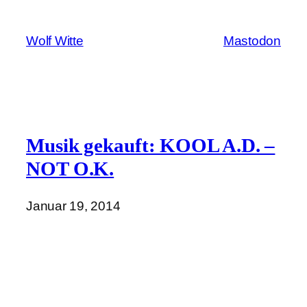
Zum
Inhalt
Wolf Witte
Mastodon
springen
Musik gekauft: KOOL A.D. –
NOT O.K.
Januar 19, 2014