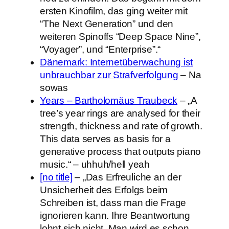
ersten Kinofilm, das ging weiter mit
“The Next Generation” und den
weiteren Spinoffs “Deep Space Nine”,
“Voyager”, und “Enterprise”.“
Dänemark: Internetüberwachung ist
unbrauchbar zur Strafverfolgung
– Na
sowas
Years – Bartholomäus Traubeck
– „A
tree’s year rings are analysed for their
strength, thickness and rate of growth.
This data serves as basis for a
generative process that outputs piano
music.“ – uhhuh/hell yeah
[no title]
– „Das Erfreuliche an der
Unsicherheit des Erfolgs beim
Schreiben ist, dass man die Frage
ignorieren kann. Ihre Beantwortung
lohnt sich nicht. Man wird es schon