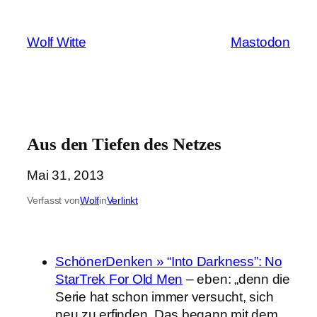
Zum
Inhalt
Wolf Witte
Mastodon
springen
Aus den Tiefen des Netzes
Mai 31, 2013
Verfasst von
Wolf
in
Verlinkt
SchönerDenken » “Into Darkness”: No
StarTrek For Old Men
– eben: „denn die
Serie hat schon immer versucht, sich
neu zu erfinden. Das begann mit dem