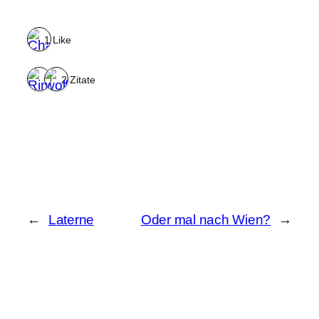
1 Like
2 Zitate
←
Laterne
Oder mal nach Wien?
→