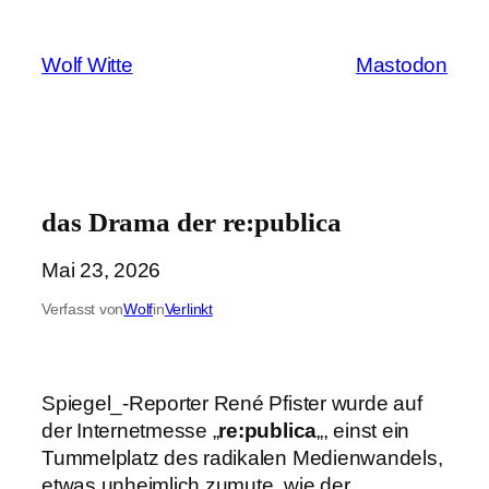
Zum
Inhalt
Wolf Witte
Mastodon
springen
das Drama der re:publica
Mai 23, 2026
Verfasst von
Wolf
in
Verlinkt
Spiegel_-Reporter René Pfister wurde auf
der Internetmesse „
re:publica
„, einst ein
Tummelplatz des radikalen Medienwandels,
etwas unheimlich zumute, wie der