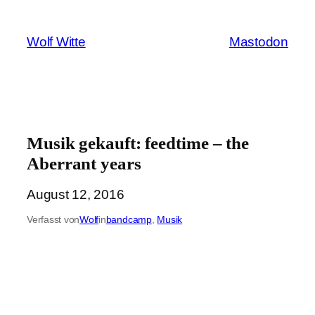
Zum
Inhalt
Wolf Witte
Mastodon
springen
Musik gekauft: feedtime – the
Aberrant years
August 12, 2016
Verfasst von
Wolf
in
bandcamp
, 
Musik