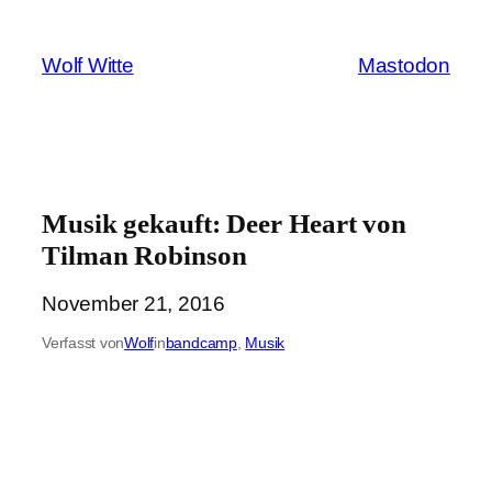
Zum
Inhalt
Wolf Witte
Mastodon
springen
Musik gekauft: Deer Heart von
Tilman Robinson
November 21, 2016
Verfasst von
Wolf
in
bandcamp
, 
Musik