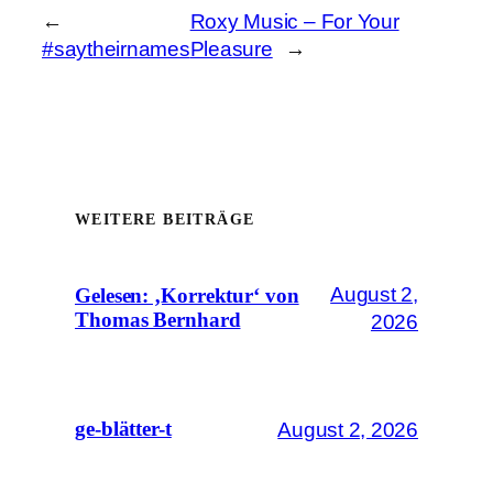
←
Roxy Music – For Your
#saytheirnames
Pleasure
→
WEITERE BEITRÄGE
August 2,
Gelesen: ‚Korrektur‘ von
Thomas Bernhard
2026
August 2, 2026
ge-blätter-t