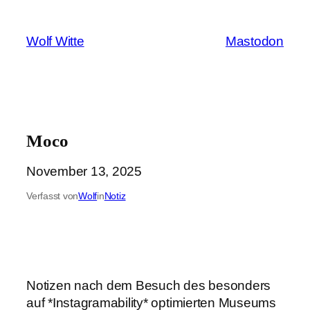
Zum
Inhalt
Wolf Witte
Mastodon
springen
Moco
November 13, 2025
Verfasst von
Wolf
in
Notiz
Notizen nach dem Besuch des besonders
auf *Instagramability* optimierten Museums