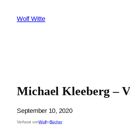
Zum
Inhalt
Wolf Witte
springen
Michael Kleeberg – V
September 10, 2020
Verfasst von
Wolf
in
Bücher