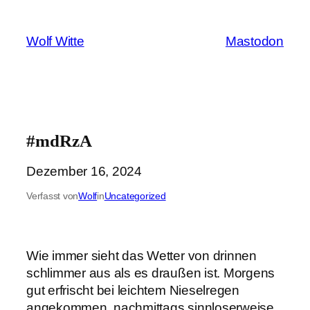
Zum
Inhalt
Wolf Witte
Mastodon
springen
#mdRzA
Dezember 16, 2024
Verfasst von
Wolf
in
Uncategorized
Wie immer sieht das Wetter von drinnen
schlimmer aus als es draußen ist. Morgens
gut erfrischt bei leichtem Nieselregen
angekommen, nachmittags sinnloserweise