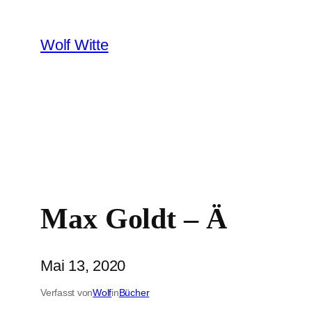
Zum
Inhalt
Wolf Witte
springen
Max Goldt – Ä
Mai 13, 2020
Verfasst von
Wolf
in
Bücher