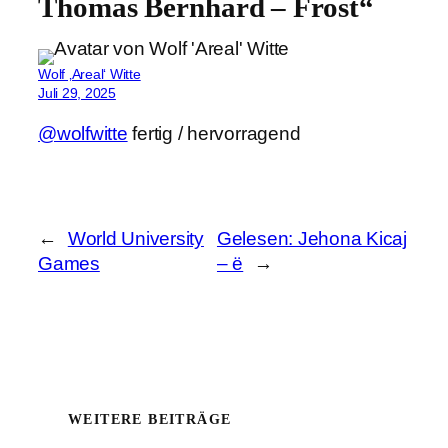
Thomas Bernhard – Frost“
Wolf ‚Areal‘ Witte
Juli 29, 2025
@wolfwitte
fertig / hervorragend
←
World University
Gelesen: Jehona Kicaj
Games
– ë
→
WEITERE BEITRÄGE