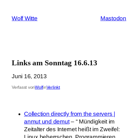
Zum
Inhalt
Wolf Witte
Mastodon
springen
Links am Sonntag 16.6.13
Juni 16, 2013
Verfasst von
Wolf
in
Verlinkt
Collection directly from the servers |
anmut und demut
– “ Mündigkeit im
Zeitalter des Internet heißt im Zweifel:
Linux beherrschen, Programmieren