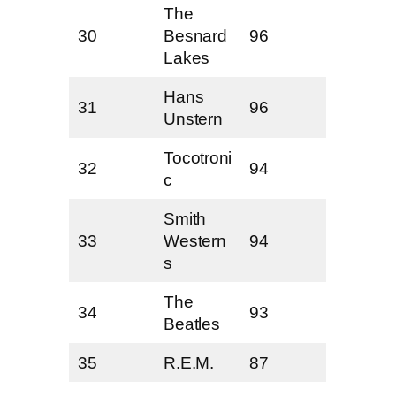
The
30
Besnard
96
Lakes
Hans
31
96
Unstern
Tocotroni
32
94
c
Smith
33
Western
94
s
The
34
93
Beatles
35
R.E.M.
87