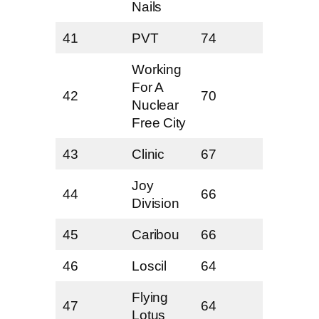
Nails
41
PVT
74
Working
For A
42
70
Nuclear
Free City
43
Clinic
67
Joy
44
66
Division
45
Caribou
66
46
Loscil
64
Flying
47
64
Lotus