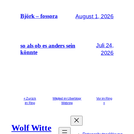
August 1, 2026
Björk – fossora
Juli 24,
so als ob es anders sein
könnte
2026
« Zurück
Mitglied im Uberblogr
Vor im Ring
im Ring
Webring
»
Wolf Witte
Datenschutzerklärung