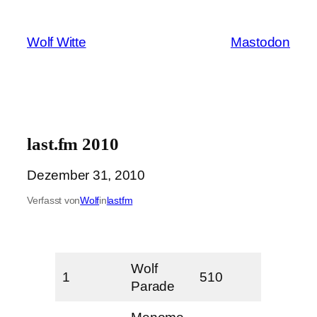
Zum
Inhalt
Wolf Witte
Mastodon
springen
last.fm 2010
Dezember 31, 2010
Verfasst von
Wolf
in
lastfm
Wolf
1
510
Parade