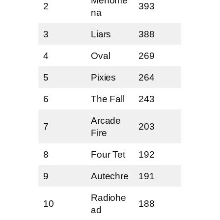
Menome
2
393
na
3
Liars
388
4
Oval
269
5
Pixies
264
6
The Fall
243
Arcade
7
203
Fire
8
Four Tet
192
9
Autechre
191
Radiohe
10
188
ad