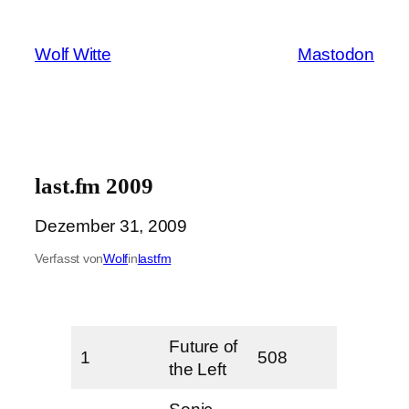
Zum
Inhalt
Wolf Witte
Mastodon
springen
last.fm 2009
Dezember 31, 2009
Verfasst von
Wolf
in
lastfm
Future of
1
508
the Left