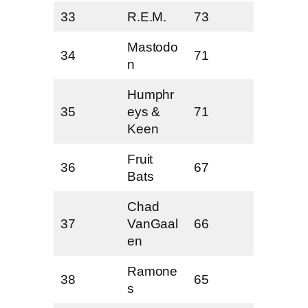
33
R.E.M.
73
Mastodo
34
71
n
Humphr
35
eys &
71
Keen
Fruit
36
67
Bats
Chad
37
VanGaal
66
en
Ramone
38
65
s