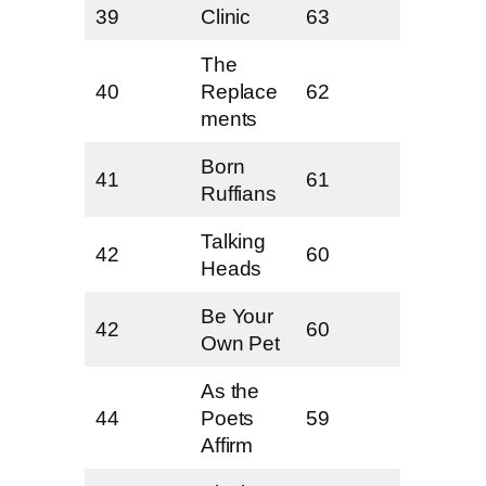
39
Clinic
63
The
40
Replace
62
ments
Born
41
61
Ruffians
Talking
42
60
Heads
Be Your
42
60
Own Pet
As the
44
Poets
59
Affirm