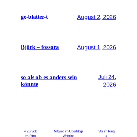
August 2, 2026
ge-blätter-t
August 1, 2026
Björk – fossora
Juli 24,
so als ob es anders sein
könnte
2026
« Zurück
Mitglied im Uberblogr
Vor im Ring
im Ring
Webring
»