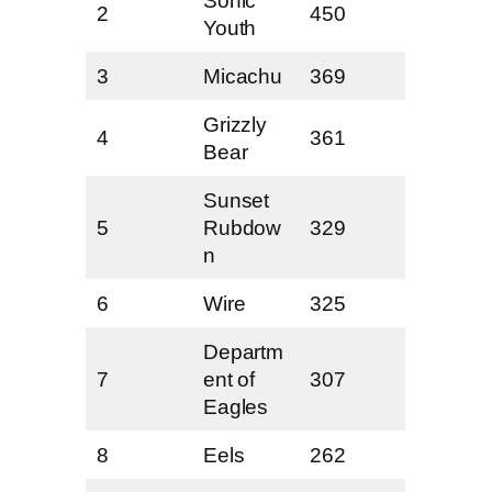
Sonic
2
450
Youth
3
Micachu
369
Grizzly
4
361
Bear
Sunset
5
Rubdow
329
n
6
Wire
325
Departm
7
ent of
307
Eagles
8
Eels
262