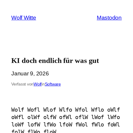
Zum
Inhalt
Wolf Witte
Mastodon
springen
KI doch endlich für was gut
Januar 9, 2026
Verfasst von
Wolf
in
Software
Wolf Wofl Wlof Wlfo Wfol Wflo oWlf 
oWfl olWf olfW ofWl oflW lWof lWfo 
loWf lofW lfWo lfoW fWol fWlo foWl 
folW flWo floW