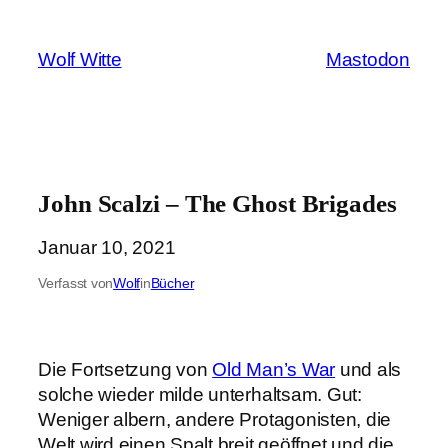
Zum
Inhalt
Wolf Witte
Mastodon
springen
John Scalzi – The Ghost Brigades
Januar 10, 2021
Verfasst von
Wolf
in
Bücher
Die Fortsetzung von
Old Man’s War
und als
solche wieder milde unterhaltsam. Gut:
Weniger albern, andere Protagonisten, die
Welt wird einen Spalt breit geöffnet und die