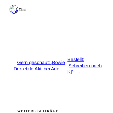
1 Zitat
Bestellt:
←
Gern geschaut: ‚Bowie
‚Schreiben nach
– Der letzte Akt‘ bei Arte
KI‘
→
WEITERE BEITRÄGE