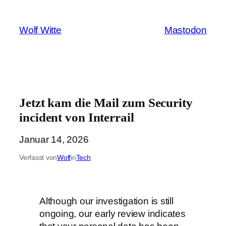
Zum
Inhalt
Wolf Witte
Mastodon
springen
Jetzt kam die Mail zum Security
incident von Interrail
Januar 14, 2026
Verfasst von
Wolf
in
Tech
Although our investigation is still
ongoing, our early review indicates