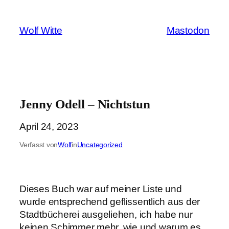
Zum
Inhalt
Wolf Witte
Mastodon
springen
Jenny Odell – Nichtstun
April 24, 2023
Verfasst von
Wolf
in
Uncategorized
Dieses Buch war auf meiner Liste und
wurde entsprechend geflissentlich aus der
Stadtbücherei ausgeliehen, ich habe nur
keinen Schimmer mehr, wie und warum es