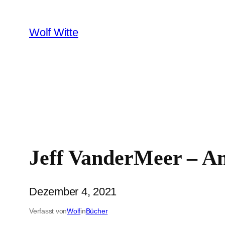
Zum
Inhalt
Wolf Witte
springen
Jeff VanderMeer – An
Dezember 4, 2021
Verfasst von
Wolf
in
Bücher