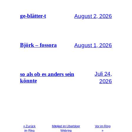
August 2, 2026
ge-blätter-t
August 1, 2026
Björk – fossora
Juli 24,
so als ob es anders sein
könnte
2026
« Zurück
Mitglied im Uberblogr
Vor im Ring
im Ring
Webring
»