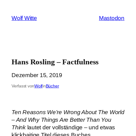
Zum
Inhalt
Wolf Witte
Mastodon
springen
Hans Rosling – Factfulness
Dezember 15, 2019
Verfasst von
Wolf
in
Bücher
Ten Reasons We’re Wrong About The World
– And Why Things Are Better Than You
Think
lautet der vollständige – und etwas
klickbaitige Titel dieses Buches.