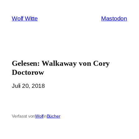
Zum
Inhalt
Wolf Witte
Mastodon
springen
Gelesen: Walkaway von Cory
Doctorow
Juli 20, 2018
Verfasst von
Wolf
in
Bücher