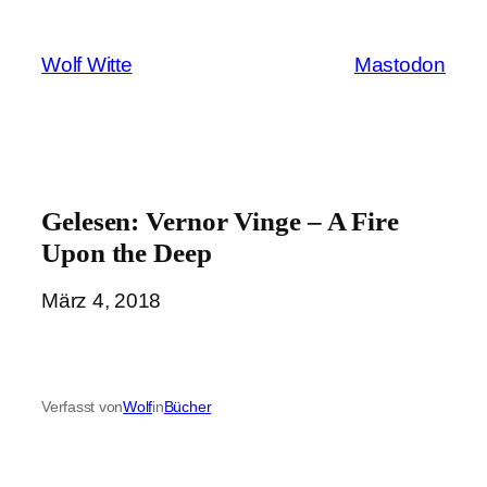
Zum
Inhalt
Wolf Witte
Mastodon
springen
Gelesen: Vernor Vinge – A Fire
Upon the Deep
März 4, 2018
Verfasst von
Wolf
in
Bücher