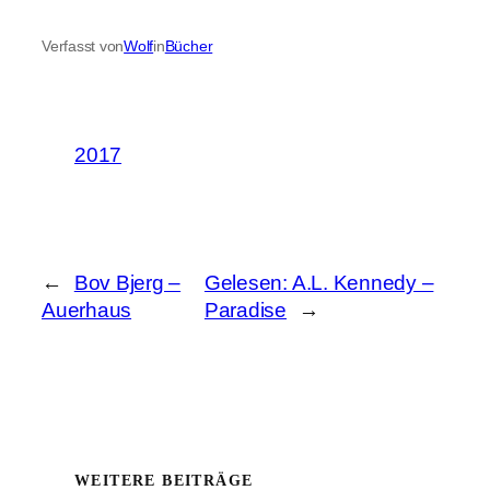
Verfasst von
Wolf
in
Bücher
2017
←
Bov Bjerg –
Gelesen: A.L. Kennedy –
Auerhaus
Paradise
→
WEITERE BEITRÄGE