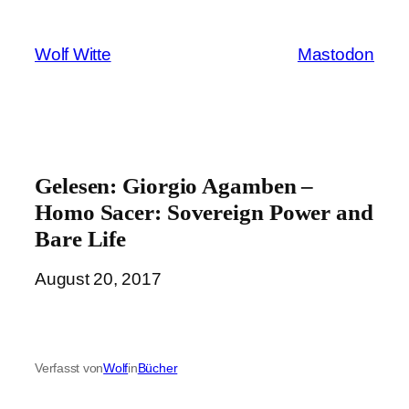
Zum
Inhalt
Wolf Witte
Mastodon
springen
Gelesen: Giorgio Agamben –
Homo Sacer: Sovereign Power and
Bare Life
August 20, 2017
Verfasst von
Wolf
in
Bücher