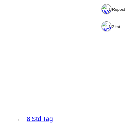
1 Repost
1 Zitat
←
8 Std Tag