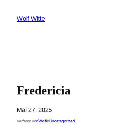
Zum
Inhalt
Wolf Witte
springen
Fredericia
Mai 27, 2025
Verfasst von
Wolf
in
Uncategorized