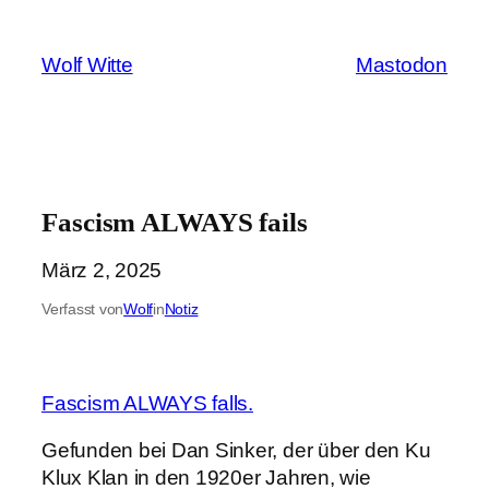
Zum
Inhalt
Wolf Witte
Mastodon
springen
Fascism ALWAYS fails
März 2, 2025
Verfasst von
Wolf
in
Notiz
Fascism ALWAYS falls.
Gefunden bei Dan Sinker, der über den Ku
Klux Klan in den 1920er Jahren, wie