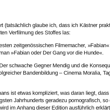
 (tatsächlich glaube ich, dass ich Kästner prak
hten Verfilmung des Stoffes las:
sten zeit­genös­si­schen Filme­ma­cher, »Fabian
Roman »Fabian oder Der Gang vor die Hunde«.
Der schwache Gegner Mendig und die Konse­que
olg­rei­cher Banden­bil­dung – Cinema Moralia, T
ns ist etwas kompliziert, was daran liegt, dass
gsten Jahrhunderts geradezu pornografisch, so d
rd im Anhang dieser Edition ausführlich erklärt