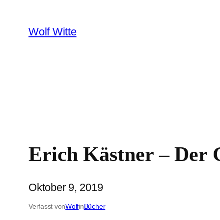
Zum
Inhalt
Wolf Witte
springen
Erich Kästner – Der 
Oktober 9, 2019
Verfasst von
Wolf
in
Bücher