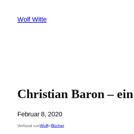
Zum
Inhalt
Wolf Witte
springen
Christian Baron – ei
Februar 8, 2020
Verfasst von
Wolf
in
Bücher