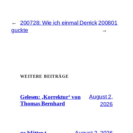
←
200728: Wie ich einmal Derrick
200801
guckte
→
WEITERE BEITRÄGE
August 2,
Gelesen: ‚Korrektur‘ von
Thomas Bernhard
2026
August 2, 2026
ge-blätter-t