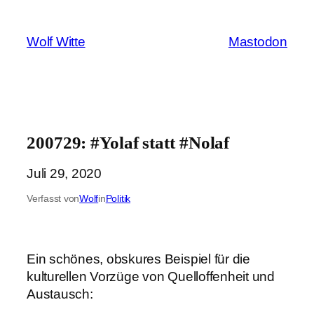
Zum
Inhalt
Wolf Witte
Mastodon
springen
200729: #Yolaf statt #Nolaf
Juli 29, 2020
Verfasst von
Wolf
in
Politik
Ein schönes, obskures Beispiel für die
kulturellen Vorzüge von Quelloffenheit und
Austausch: