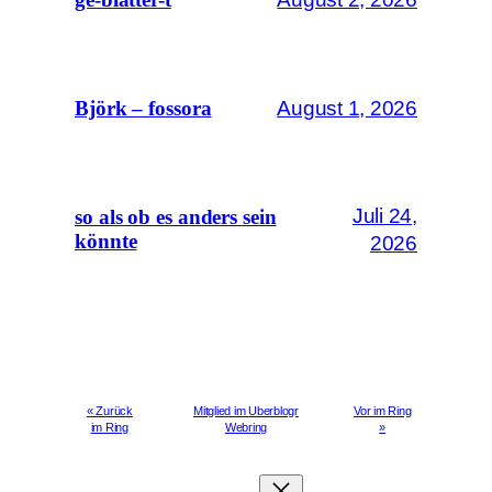
August 1, 2026
Björk – fossora
Juli 24,
so als ob es anders sein
könnte
2026
« Zurück
Mitglied im Uberblogr
Vor im Ring
im Ring
Webring
»