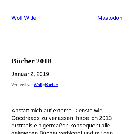
Zum
Inhalt
Wolf Witte
Mastodon
springen
Bücher 2018
Januar 2, 2019
Verfasst von
Wolf
in
Bücher
Anstatt mich auf externe Dienste wie
Goodreads zu verlassen, habe ich 2018
erstmals einigermaßen konsequent alle
gelesenen Bücher verbloggt und mit den