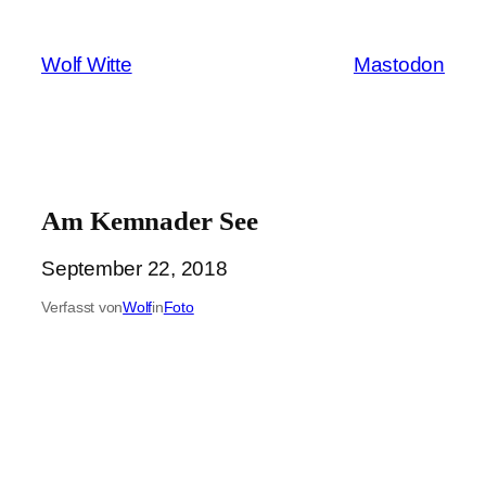
Zum
Inhalt
Wolf Witte
Mastodon
springen
Am Kemnader See
September 22, 2018
Verfasst von
Wolf
in
Foto