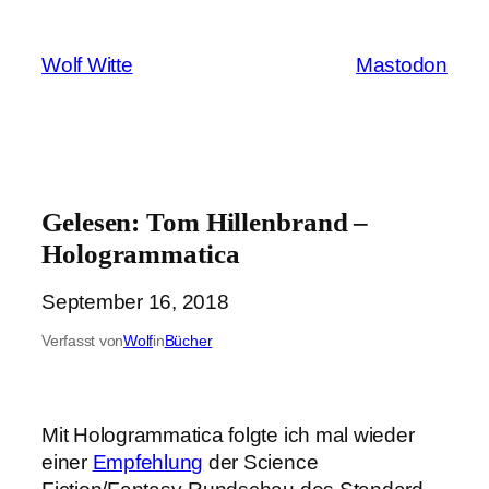
Zum
Inhalt
Wolf Witte
Mastodon
springen
Gelesen: Tom Hillenbrand –
Hologrammatica
September 16, 2018
Verfasst von
Wolf
in
Bücher
Mit Hologrammatica folgte ich mal wieder
einer
Empfehlung
der Science