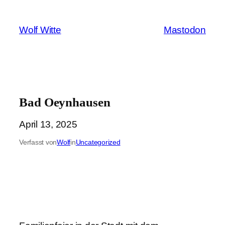
Zum
Inhalt
Wolf Witte
Mastodon
springen
Bad Oeynhausen
April 13, 2025
Verfasst von
Wolf
in
Uncategorized