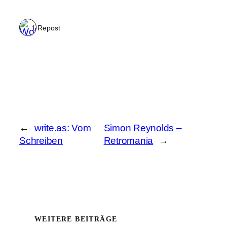
1 Repost
←
write.as: Vom
Simon Reynolds –
Schreiben
Retromania
→
WEITERE BEITRÄGE