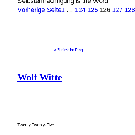
Selbstermächtigung is the Word
Vorherige Seite
1
…
124
125
126
127
128
« Zurück im Ring
Wolf Witte
Twenty Twenty-Five