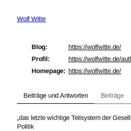
Zum
Inhalt
Wolf Witte
springen
Blog
https://
wolfwitte.de/
Profil
https://
wolfwitte.de/aut
Homepage
https://
wolfwitte.de/
Beiträge und Antworten
Beiträge
„das letzte wich­tige Teil­sys­tem der Gesell
Politik