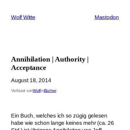
Zum
Inhalt
Wolf Witte
Mastodon
springen
Annihilation | Authority |
Acceptance
August 18, 2014
Verfasst von
Wolf
in
Bücher
Ein Buch, welches ich so zügig gelesen
habe wie schon lange keines mehr (ca. 26