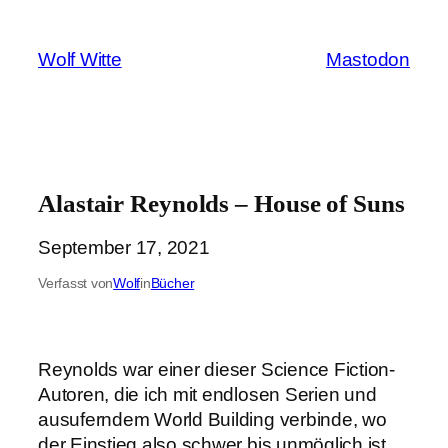
Zum
Inhalt
Wolf Witte
Mastodon
springen
Alastair Reynolds – House of Suns
September 17, 2021
Verfasst von
Wolf
in
Bücher
Reynolds war einer dieser Science Fiction-
Autoren, die ich mit endlosen Serien und
ausuferndem World Building verbinde, wo
der Einstieg also schwer bis unmöglich ist,