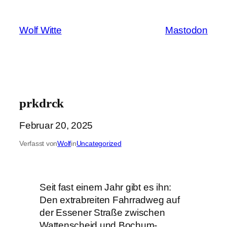
Zum
Inhalt
Wolf Witte
Mastodon
springen
prkdrck
Februar 20, 2025
Verfasst von
Wolf
in
Uncategorized
Seit fast einem Jahr gibt es ihn:
Den extrabreiten Fahrradweg auf
der Essener Straße zwischen
Wattenscheid und Bochum-