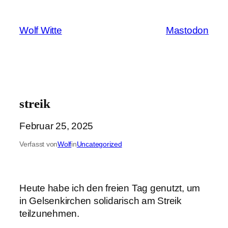
Zum
Inhalt
Wolf Witte
Mastodon
springen
streik
Februar 25, 2025
Verfasst von
Wolf
in
Uncategorized
Heute habe ich den freien Tag genutzt, um
in Gelsenkirchen solidarisch am Streik
teilzunehmen.