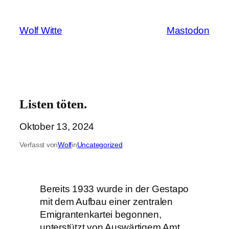
Zum
Inhalt
Wolf Witte
Mastodon
springen
Listen töten.
Oktober 13, 2024
Verfasst von
Wolf
in
Uncategorized
Bereits 1933 wurde in der Gestapo
mit dem Aufbau einer zentralen
Emigrantenkartei begonnen,
unterstützt von Auswärtigem Amt,