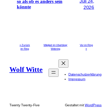
Juli 24,
so als ob es anders sein
könnte
2026
« Zurück
Mitglied im Uberblogr
Vor im Ring
im Ring
Webring
»
Wolf Witte
Datenschutzerklärung
Impressum
Twenty Twenty-Five
Gestaltet mit
WordPress