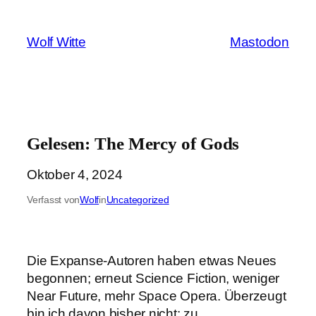
Zum
Inhalt
Wolf Witte
Mastodon
springen
Gelesen: The Mercy of Gods
Oktober 4, 2024
Verfasst von
Wolf
in
Uncategorized
Die Expanse-Autoren haben etwas Neues
begonnen; erneut Science Fiction, weniger
Near Future, mehr Space Opera. Überzeugt
bin ich davon bisher nicht: zu