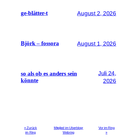
August 2, 2026
ge-blätter-t
August 1, 2026
Björk – fossora
Juli 24,
so als ob es anders sein
könnte
2026
« Zurück
Mitglied im Uberblogr
Vor im Ring
im Ring
Webring
»