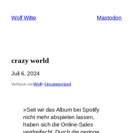
Zum
Inhalt
Wolf Witte
Mastodon
springen
crazy world
Juli 6, 2024
Verfasst von
Wolf
in
Uncategorized
»Seit wir das Album bei Spotify
nicht mehr abspielen lassen,
haben sich die Online-Sales
verdreifacht. Durch die geringe