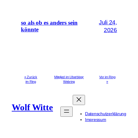
Juli 24,
so als ob es anders sein
könnte
2026
« Zurück
Mitglied im Uberblogr
Vor im Ring
im Ring
Webring
»
Wolf Witte
Datenschutzerklärung
Impressum