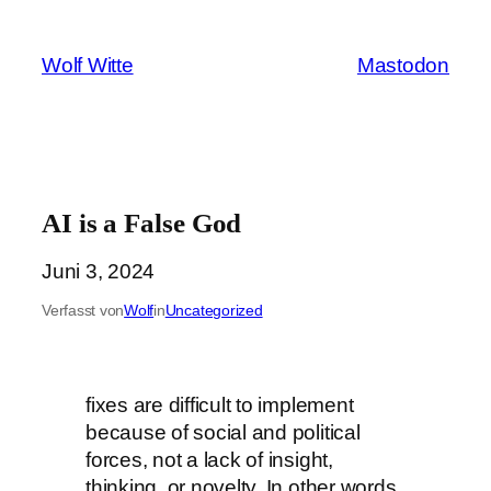
Zum
Inhalt
Wolf Witte
Mastodon
springen
AI is a False God
Juni 3, 2024
Verfasst von
Wolf
in
Uncategorized
fixes are difficult to implement
because of social and political
forces, not a lack of insight,
thinking, or novelty. In other words,