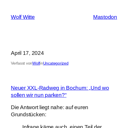
Zum
Inhalt
Wolf Witte
Mastodon
springen
April 17, 2024
Verfasst von
Wolf
in
Uncategorized
Neuer XXL-Radweg in Bochum: „Und wo
sollen wir nun parken?“
Die Antwort liegt nahe: auf euren
Grundstücken:
Infrage käme auch, einen Teil der