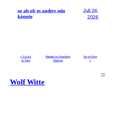
Juli 24,
so als ob es anders sein
könnte
2026
« Zurück
Mitglied im Uberblogr
Vor im Ring
im Ring
Webring
»
Wolf Witte