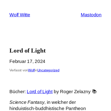
Zum
Inhalt
Wolf Witte
Mastodon
springen
Lord of Light
Februar 17, 2024
Verfasst von
Wolf
in
Uncategorized
Bücher:
Lord of Light
by Roger Zelazny 📚
Science Fantasy
, in welcher der
hinduistisch-buddhistische Pantheon