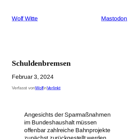
Zum
Inhalt
Wolf Witte
Mastodon
springen
Schuldenbremsen
Februar 3, 2024
Verfasst von
Wolf
in
Verlinkt
Angesichts der Sparmaßnahmen
im Bundeshaushalt müssen
offenbar zahlreiche Bahnprojekte
zunächst zurückgestellt werden.