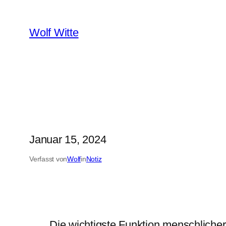
Zum
Inhalt
Wolf Witte
springen
Januar 15, 2024
Verfasst von
Wolf
in
Notiz
Die wichtigste Funktion menschlicher