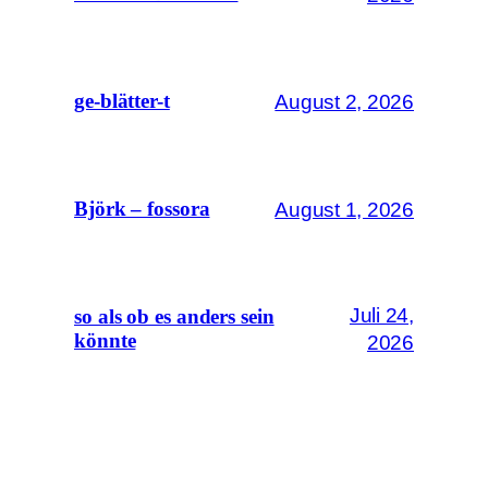
August 2, 2026
ge-blätter-t
August 1, 2026
Björk – fossora
Juli 24,
so als ob es anders sein
könnte
2026