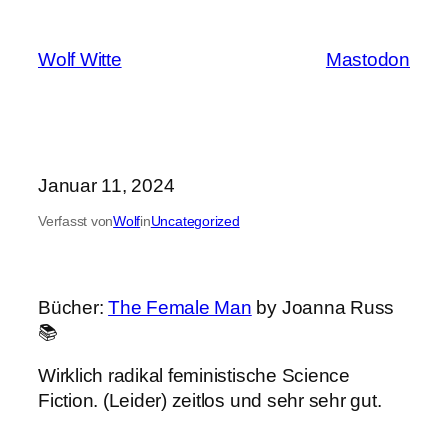
Zum
Inhalt
Wolf Witte
Mastodon
springen
Januar 11, 2024
Verfasst von
Wolf
in
Uncategorized
Bücher:
The Female Man
by Joanna Russ
📚
Wirklich radikal feministische Science
Fiction. (Leider) zeitlos und sehr sehr gut.