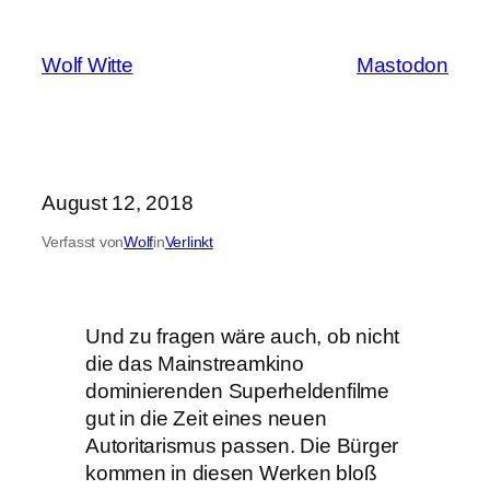
Zum
Inhalt
Wolf Witte
Mastodon
springen
August 12, 2018
Verfasst von
Wolf
in
Verlinkt
Und zu fragen wäre auch, ob nicht
die das Mainstreamkino
dominierenden Superheldenfilme
gut in die Zeit eines neuen
Autoritarismus passen. Die Bürger
kommen in diesen Werken bloß