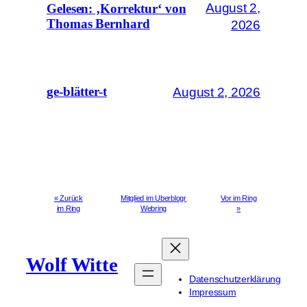
August 2,
Gelesen: ‚Korrektur‘ von
Thomas Bernhard
2026
August 2, 2026
ge-blätter-t
« Zurück
Mitglied im Uberblogr
Vor im Ring
im Ring
Webring
»
Wolf Witte
Datenschutzerklärung
Impressum