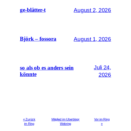
August 2, 2026
ge-blätter-t
August 1, 2026
Björk – fossora
Juli 24,
so als ob es anders sein
könnte
2026
« Zurück
Mitglied im Uberblogr
Vor im Ring
im Ring
Webring
»