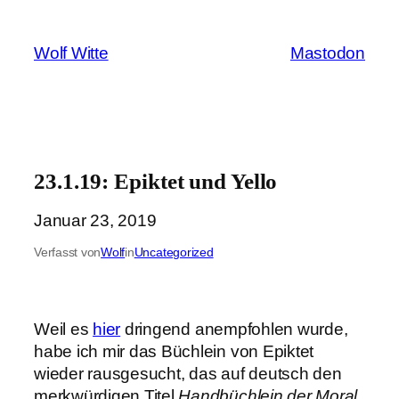
Zum
Inhalt
Wolf Witte
Mastodon
springen
23.1.19: Epiktet und Yello
Januar 23, 2019
Verfasst von
Wolf
in
Uncategorized
Weil es
hier
dringend anempfohlen wurde,
habe ich mir das Büchlein von Epiktet
wieder rausgesucht, das auf deutsch den
merkwürdigen Titel
Handbüchlein der Moral